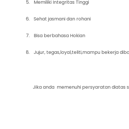
5.
Memiliki Integritas Tinggi
6.
Sehat jasmani dan rohani
7.
Bisa berbahasa Hokian
8.
Jujur
, tegas,loyal,teliti,mampu bekerja d
Jika anda
memenuhi persyaratan diatas si